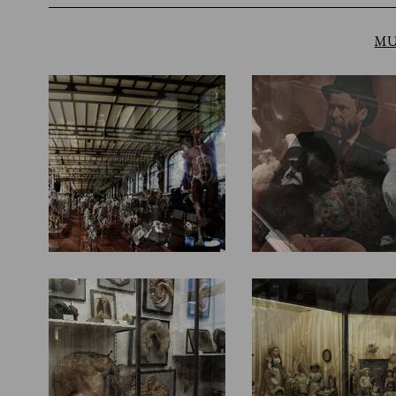
MU
Galerie de Paleontologie et
Booth Museum of Natural His
d'Anatomie comparee
Musée Fragonard d'Alfort
Musee de la Poupee