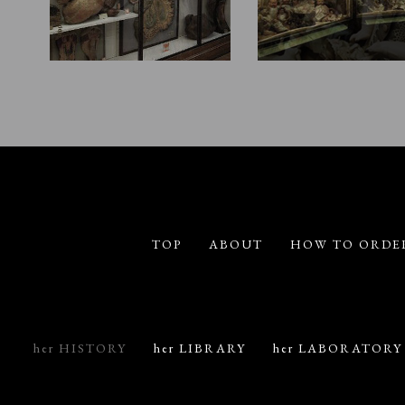
TOP
ABOUT
HOW TO ORDE
her HISTORY
her LIBRARY
her LABORATORY