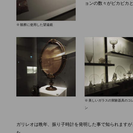
ョンの数々がピカピカ
※ 観察に使用した望遠鏡
※ 美しいガラスの実験器具のコ
ン
ガリレオは晩年、振り子時計を発明した事で知られますが
た。