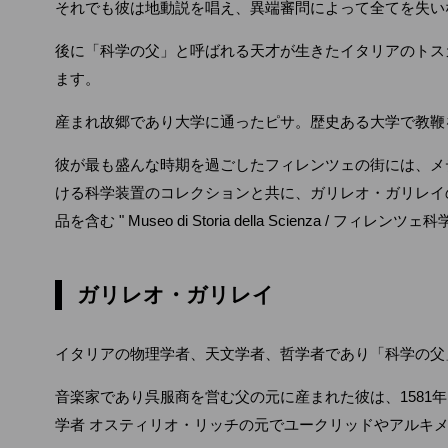
それでも彼は地動説を唱え、異端審問によって全てを失い
後に「科学の父」と呼ばれる天才が生きたイタリアのトス
ます。
産まれ故郷であり大学に通ったピサ。歴史ある大学で教鞭
彼が最も盛んな時期を過ごしたフィレンツェの街には、メ
ける科学装置のコレクションと共に、ガリレオ・ガリレイ
品を含む " Museo di Storia della Scienza /
ガリレオ・ガリレイ
イタリアの物理学者、天文学者、哲学者であり「科学の父」
音楽家であり呉服商を営む父の元に産まれた彼は、1581
学者 オスティリオ・リッチの元でユークリッドやアルキ