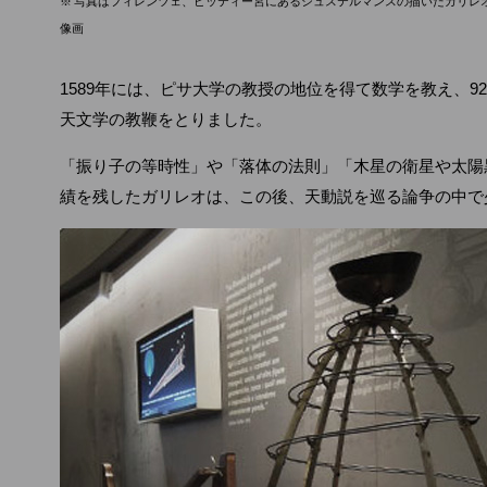
※ 写真はフィレンツェ、ピッティー宮にあるシュステルマンスの描いたガリレ
像画
1589年には、ピサ大学の教授の地位を得て数学を教え、9
天文学の教鞭をとりました。
「振り子の等時性」や「落体の法則」「木星の衛星や太陽
績を残したガリレオは、この後、天動説を巡る論争の中で